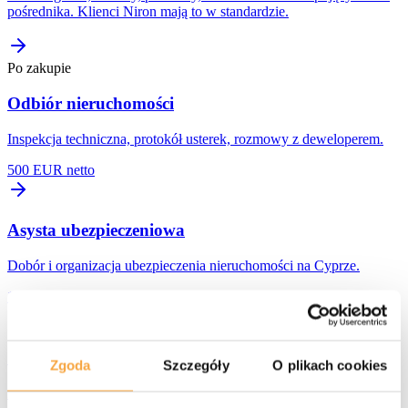
pośrednika. Klienci Niron mają to w standardzie.
Po zakupie
Odbiór nieruchomości
Inspekcja techniczna, protokół usterek, rozmowy z deweloperem.
500 EUR netto
Asysta ubezpieczeniowa
Dobór i organizacja ubezpieczenia nieruchomości na Cyprze.
100 EUR netto
Serwis wyposażenia
Zgoda
Szczegóły
O plikach cookies
Projekt, zakupy, montaż — nieruchomość gotowa do użycia od A