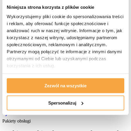
do Z.
Niniejsza strona korzysta z plików cookie
od 1 500 EUR netto
Wykorzystujemy pliki cookie do spersonalizowania treści
i reklam, aby oferować funkcje społecznościowe i
Przygotowanie do wynajmu
analizować ruch w naszej witrynie. Informacje o tym, jak
korzystasz z naszej witryny, udostępniamy partnerom
Koordynacja przekazania nieruchomości firmie zarządzającej — bez
społecznościowym, reklamowym i analitycznym.
Twojej obecności na Cyprze.
Partnerzy mogą połączyć te informacje z innymi danymi
100 EUR netto
otrzymanymi od Ciebie lub uzyskanymi podczas
korzystania z ich usług.
Konsultacje
Konsultacje podatkowe (Cypr)
Zezwól na wszystkie
Optymalizacja podatkowa dla właścicieli nieruchomości — z
doradcą podatkowym specjalizującym się w Cyprze.
Spersonalizuj
250 EUR / godz.
Pakiety obsługi